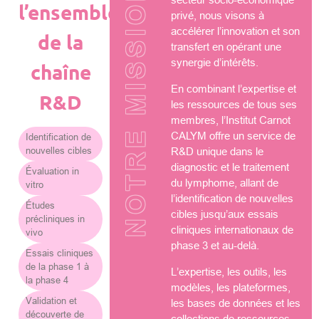
NOTRE MISSION
l’ensemble
privé, nous visons à
accélérer l’innovation et son
de la
transfert en opérant une
synergie d’intérêts.
chaîne
En combinant l’expertise et
R&D
les ressources de tous ses
membres, l’Institut Carnot
CALYM offre un service de
Identification de
nouvelles cibles
R&D unique dans le
diagnostic et le traitement
Évaluation in
du lymphome, allant de
vitro
l’identification de nouvelles
Études
cibles jusqu’aux essais
précliniques in
cliniques internationaux de
vivo
phase 3 et au-delà.
Essais cliniques
de la phase 1 à
L’expertise, les outils, les
la phase 4
modèles, les plateformes,
Validation et
les bases de données et les
découverte de
collections de ressources