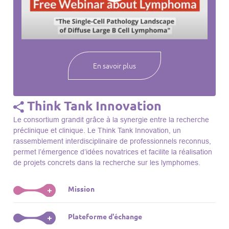
webinaires à venir, des séances précédentes et joignez-vous
à une communauté mondiale passionnée par l’avancement de
notre compréhension des lymphomes et des maladies
connexes.
En savoir plus
Think Tank Innovation
Le consortium grandit grâce à la synergie entre la recherche
préclinique et clinique. Le Think Tank Innovation, un
rassemblement interdisciplinaire de professionnels reconnus,
permet l’émergence d’idées novatrices et facilite la réalisation
de projets concrets dans la recherche sur les lymphomes.
Mission
+
Le Think Tank initie des projets, façonne des initiatives de
Plateforme d'échange
+
R&D, identifie des porteurs et promeut l’unité parmi les