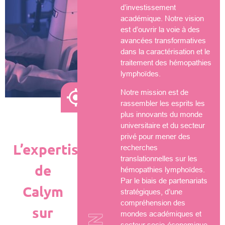
d’investissement
académique. Notre vision
est d’ouvrir la voie à des
avancées transformatives
dans la caractérisation et le
traitement des hémopathies
lymphoïdes.
Notre mission est de
rassembler les esprits les
plus innovants du monde
universitaire et du secteur
privé pour mener des
L’expertise
recherches
translationnelles sur les
de
hémopathies lymphoïdes.
Par le biais de partenariats
Calym
stratégiques, d’une
compréhension des
sur
mondes académiques et
secteur socio-économique