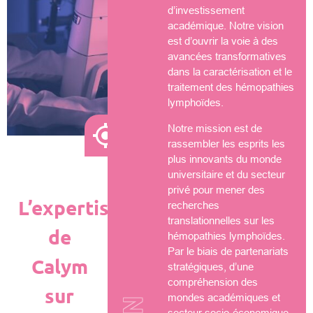
d’investissement
académique. Notre vision
est d’ouvrir la voie à des
avancées transformatives
dans la caractérisation et le
traitement des hémopathies
lymphoïdes.
Notre mission est de
rassembler les esprits les
plus innovants du monde
universitaire et du secteur
privé pour mener des
L’expertise
recherches
translationnelles sur les
de
hémopathies lymphoïdes.
Par le biais de partenariats
Calym
stratégiques, d’une
compréhension des
sur
mondes académiques et
secteur socio-économique