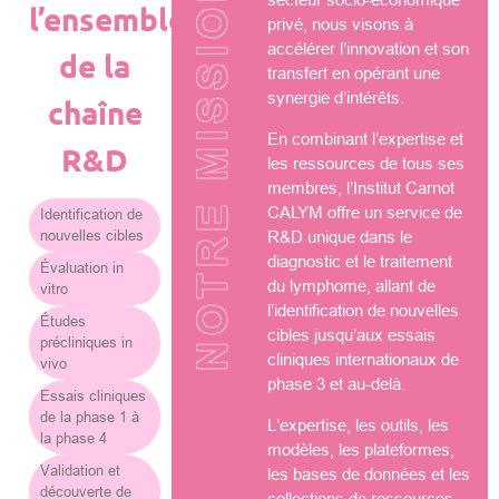
NOTRE MISSION
l’ensemble
privé, nous visons à
accélérer l’innovation et son
de la
transfert en opérant une
synergie d’intérêts.
chaîne
En combinant l’expertise et
R&D
les ressources de tous ses
membres, l’Institut Carnot
CALYM offre un service de
Identification de
nouvelles cibles
R&D unique dans le
diagnostic et le traitement
Évaluation in
du lymphome, allant de
vitro
l’identification de nouvelles
Études
cibles jusqu’aux essais
précliniques in
cliniques internationaux de
vivo
phase 3 et au-delà.
Essais cliniques
de la phase 1 à
L’expertise, les outils, les
la phase 4
modèles, les plateformes,
Validation et
les bases de données et les
découverte de
collections de ressources