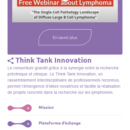
webinaires à venir, des séances précédentes et joignez-vous
à une communauté mondiale passionnée par l’avancement de
notre compréhension des lymphomes et des maladies
connexes.
En savoir plus
Think Tank Innovation
Le consortium grandit grâce à la synergie entre la recherche
préclinique et clinique. Le Think Tank Innovation, un
rassemblement interdisciplinaire de professionnels reconnus,
permet l’émergence d’idées novatrices et facilite la réalisation
de projets concrets dans la recherche sur les lymphomes.
Mission
+
Le Think Tank initie des projets, façonne des initiatives de
Plateforme d'échange
+
R&D, identifie des porteurs et promeut l’unité parmi les