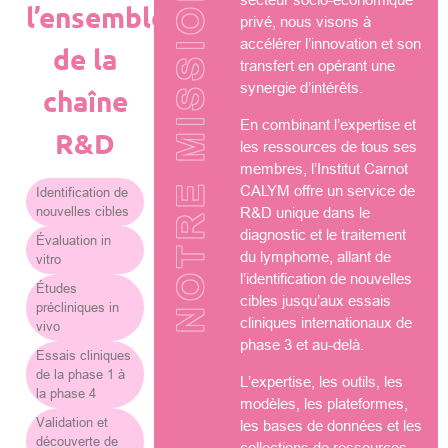
NOTRE MISSION
l’ensemble
privé, nous visons à
accélérer l’innovation et son
de la
transfert en opérant une
synergie d’intérêts.
chaîne
En combinant l’expertise et
R&D
les ressources de tous ses
membres, l’Institut Carnot
CALYM offre un service de
Identification de
nouvelles cibles
R&D unique dans le
diagnostic et le traitement
Évaluation in
du lymphome, allant de
vitro
l’identification de nouvelles
Études
cibles jusqu’aux essais
précliniques in
cliniques internationaux de
vivo
phase 3 et au-delà.
Essais cliniques
de la phase 1 à
L’expertise, les outils, les
la phase 4
modèles, les plateformes,
Validation et
les bases de données et les
découverte de
collections de ressources