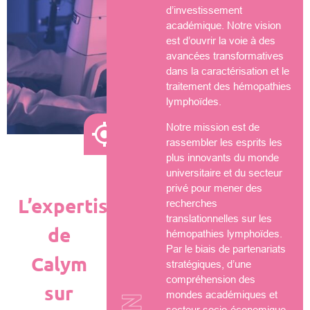
d’investissement
académique. Notre vision
est d’ouvrir la voie à des
avancées transformatives
dans la caractérisation et le
traitement des hémopathies
lymphoïdes.
Notre mission est de
rassembler les esprits les
plus innovants du monde
universitaire et du secteur
privé pour mener des
L’expertise
recherches
translationnelles sur les
de
hémopathies lymphoïdes.
Par le biais de partenariats
Calym
stratégiques, d’une
compréhension des
sur
mondes académiques et
secteur socio-économique