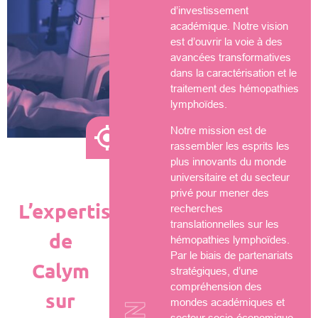
d’investissement
académique. Notre vision
est d’ouvrir la voie à des
avancées transformatives
dans la caractérisation et le
traitement des hémopathies
lymphoïdes.
Notre mission est de
rassembler les esprits les
plus innovants du monde
universitaire et du secteur
privé pour mener des
L’expertise
recherches
translationnelles sur les
de
hémopathies lymphoïdes.
Par le biais de partenariats
Calym
stratégiques, d’une
compréhension des
sur
mondes académiques et
secteur socio-économique