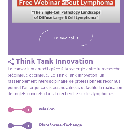
webinaires à venir, des séances précédentes et joignez-vous
à une communauté mondiale passionnée par l’avancement de
notre compréhension des lymphomes et des maladies
connexes.
En savoir plus
Think Tank Innovation
Le consortium grandit grâce à la synergie entre la recherche
préclinique et clinique. Le Think Tank Innovation, un
rassemblement interdisciplinaire de professionnels reconnus,
permet l’émergence d’idées novatrices et facilite la réalisation
de projets concrets dans la recherche sur les lymphomes.
Mission
+
Le Think Tank initie des projets, façonne des initiatives de
Plateforme d'échange
+
R&D, identifie des porteurs et promeut l’unité parmi les