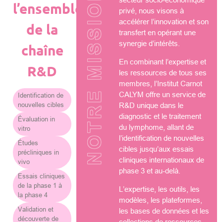
NOTRE MISSION
l’ensemble
privé, nous visons à
accélérer l’innovation et son
de la
transfert en opérant une
synergie d’intérêts.
chaîne
En combinant l’expertise et
R&D
les ressources de tous ses
membres, l’Institut Carnot
CALYM offre un service de
Identification de
nouvelles cibles
R&D unique dans le
diagnostic et le traitement
Évaluation in
du lymphome, allant de
vitro
l’identification de nouvelles
Études
cibles jusqu’aux essais
précliniques in
cliniques internationaux de
vivo
phase 3 et au-delà.
Essais cliniques
de la phase 1 à
L’expertise, les outils, les
la phase 4
modèles, les plateformes,
Validation et
les bases de données et les
découverte de
collections de ressources