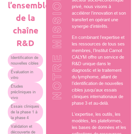
NOTRE MISSION
l’ensemble
privé, nous visons à
accélérer l’innovation et son
de la
transfert en opérant une
synergie d’intérêts.
chaîne
En combinant l’expertise et
R&D
les ressources de tous ses
membres, l’Institut Carnot
CALYM offre un service de
Identification de
nouvelles cibles
R&D unique dans le
diagnostic et le traitement
Évaluation in
du lymphome, allant de
vitro
l’identification de nouvelles
Études
cibles jusqu’aux essais
précliniques in
cliniques internationaux de
vivo
phase 3 et au-delà.
Essais cliniques
de la phase 1 à
L’expertise, les outils, les
la phase 4
modèles, les plateformes,
Validation et
les bases de données et les
découverte de
collections de ressources