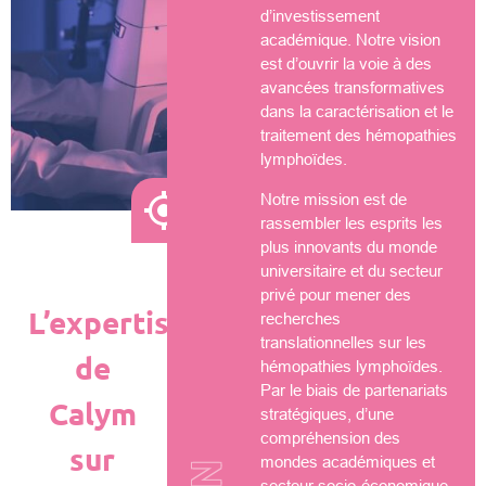
d’investissement
académique. Notre vision
est d’ouvrir la voie à des
avancées transformatives
dans la caractérisation et le
traitement des hémopathies
lymphoïdes.
Notre mission est de
rassembler les esprits les
plus innovants du monde
universitaire et du secteur
privé pour mener des
L’expertise
recherches
translationnelles sur les
de
hémopathies lymphoïdes.
Par le biais de partenariats
Calym
stratégiques, d’une
compréhension des
sur
mondes académiques et
secteur socio-économique