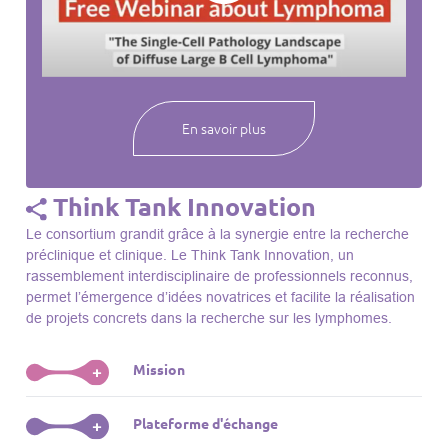
webinaires à venir, des séances précédentes et joignez-vous
à une communauté mondiale passionnée par l’avancement de
notre compréhension des lymphomes et des maladies
connexes.
En savoir plus
Think Tank Innovation
Le consortium grandit grâce à la synergie entre la recherche
préclinique et clinique. Le Think Tank Innovation, un
rassemblement interdisciplinaire de professionnels reconnus,
permet l’émergence d’idées novatrices et facilite la réalisation
de projets concrets dans la recherche sur les lymphomes.
Mission
+
Le Think Tank initie des projets, façonne des initiatives de
Plateforme d'échange
+
R&D, identifie des porteurs et promeut l’unité parmi les