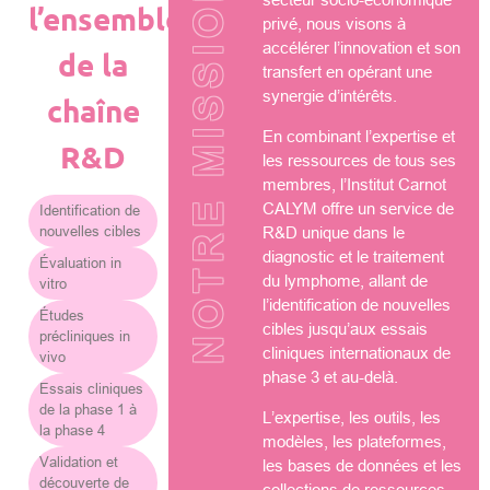
NOTRE MISSION
l’ensemble
privé, nous visons à
accélérer l’innovation et son
de la
transfert en opérant une
synergie d’intérêts.
chaîne
En combinant l’expertise et
R&D
les ressources de tous ses
membres, l’Institut Carnot
CALYM offre un service de
Identification de
nouvelles cibles
R&D unique dans le
diagnostic et le traitement
Évaluation in
du lymphome, allant de
vitro
l’identification de nouvelles
Études
cibles jusqu’aux essais
précliniques in
cliniques internationaux de
vivo
phase 3 et au-delà.
Essais cliniques
de la phase 1 à
L’expertise, les outils, les
la phase 4
modèles, les plateformes,
Validation et
les bases de données et les
découverte de
collections de ressources