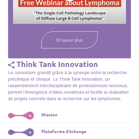
webinaires à venir, des séances précédentes et joignez-vous
à une communauté mondiale passionnée par l’avancement de
notre compréhension des lymphomes et des maladies
connexes.
En savoir plus
Think Tank Innovation
Le consortium grandit grâce à la synergie entre la recherche
préclinique et clinique. Le Think Tank Innovation, un
rassemblement interdisciplinaire de professionnels reconnus,
permet l’émergence d’idées novatrices et facilite la réalisation
de projets concrets dans la recherche sur les lymphomes.
Mission
+
Le Think Tank initie des projets, façonne des initiatives de
Plateforme d'échange
+
R&D, identifie des porteurs et promeut l’unité parmi les