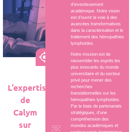
d’investissement
académique. Notre vision
est d’ouvrir la voie à des
avancées transformatives
dans la caractérisation et le
traitement des hémopathies
lymphoïdes.
Notre mission est de
rassembler les esprits les
plus innovants du monde
universitaire et du secteur
privé pour mener des
L’expertise
recherches
translationnelles sur les
de
hémopathies lymphoïdes.
Par le biais de partenariats
Calym
stratégiques, d’une
compréhension des
sur
mondes académiques et
secteur socio-économique