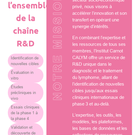
NOTRE MISSION
l’ensemble
privé, nous visons à
accélérer l’innovation et son
de la
transfert en opérant une
synergie d’intérêts.
chaîne
En combinant l’expertise et
R&D
les ressources de tous ses
membres, l’Institut Carnot
CALYM offre un service de
Identification de
nouvelles cibles
R&D unique dans le
diagnostic et le traitement
Évaluation in
du lymphome, allant de
vitro
l’identification de nouvelles
Études
cibles jusqu’aux essais
précliniques in
cliniques internationaux de
vivo
phase 3 et au-delà.
Essais cliniques
de la phase 1 à
L’expertise, les outils, les
la phase 4
modèles, les plateformes,
Validation et
les bases de données et les
découverte de
collections de ressources