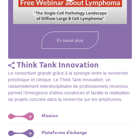
webinaires à venir, des séances précédentes et joignez-vous
à une communauté mondiale passionnée par l’avancement de
notre compréhension des lymphomes et des maladies
connexes.
En savoir plus
Think Tank Innovation
Le consortium grandit grâce à la synergie entre la recherche
préclinique et clinique. Le Think Tank Innovation, un
rassemblement interdisciplinaire de professionnels reconnus,
permet l’émergence d’idées novatrices et facilite la réalisation
de projets concrets dans la recherche sur les lymphomes.
Mission
+
Le Think Tank initie des projets, façonne des initiatives de
Plateforme d'échange
+
R&D, identifie des porteurs et promeut l’unité parmi les