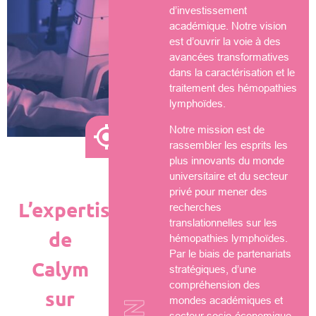
d’investissement
académique. Notre vision
est d’ouvrir la voie à des
avancées transformatives
dans la caractérisation et le
traitement des hémopathies
lymphoïdes.
Notre mission est de
rassembler les esprits les
plus innovants du monde
universitaire et du secteur
privé pour mener des
L’expertise
recherches
translationnelles sur les
de
hémopathies lymphoïdes.
Par le biais de partenariats
Calym
stratégiques, d’une
compréhension des
sur
mondes académiques et
secteur socio-économique