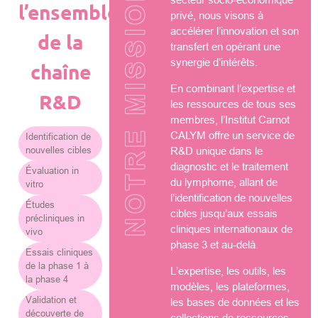
NOTRE MISSION
l’ensemble
privé, nous visons à
accélérer l’innovation et son
de la
transfert en opérant une
synergie d’intérêts.
chaîne
En combinant l’expertise et
R&D
les ressources de tous ses
membres, l’Institut Carnot
CALYM offre un service de
Identification de
nouvelles cibles
R&D unique dans le
diagnostic et le traitement
Évaluation in
du lymphome, allant de
vitro
l’identification de nouvelles
Études
cibles jusqu’aux essais
précliniques in
cliniques internationaux de
vivo
phase 3 et au-delà.
Essais cliniques
de la phase 1 à
L’expertise, les outils, les
la phase 4
modèles, les plateformes,
Validation et
les bases de données et les
découverte de
collections de ressources