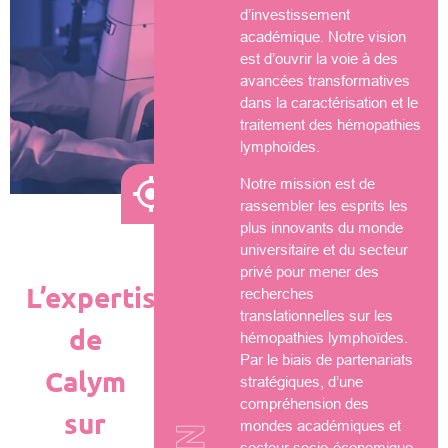
d’investissement
académique. Notre vision
est d’ouvrir la voie à des
avancées transformatives
dans la caractérisation et le
traitement des hémopathies
lymphoïdes.
Notre mission est de
rassembler les esprits les
plus innovants du monde
universitaire et du secteur
privé pour mener des
L’expertise
recherches
translationnelles sur les
de
hémopathies lymphoïdes.
Par le biais de partenariats
Calym
stratégiques, d’une
compréhension des
sur
mondes académiques et
secteur socio-économique