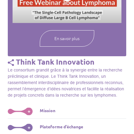
webinaires à venir, des séances précédentes et joignez-vous
à une communauté mondiale passionnée par l’avancement de
notre compréhension des lymphomes et des maladies
connexes.
En savoir plus
Think Tank Innovation
Le consortium grandit grâce à la synergie entre la recherche
préclinique et clinique. Le Think Tank Innovation, un
rassemblement interdisciplinaire de professionnels reconnus,
permet l’émergence d’idées novatrices et facilite la réalisation
de projets concrets dans la recherche sur les lymphomes.
Mission
+
Le Think Tank initie des projets, façonne des initiatives de
Plateforme d'échange
+
R&D, identifie des porteurs et promeut l’unité parmi les