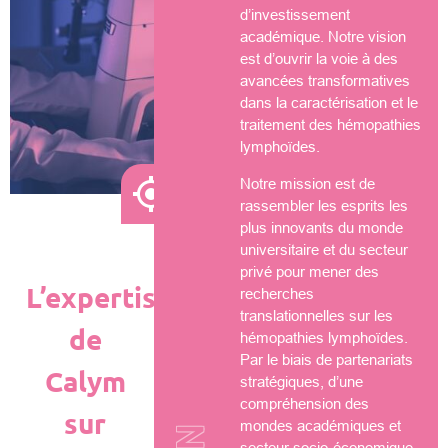
d’investissement
académique. Notre vision
est d’ouvrir la voie à des
avancées transformatives
dans la caractérisation et le
traitement des hémopathies
lymphoïdes.
Notre mission est de
rassembler les esprits les
plus innovants du monde
universitaire et du secteur
privé pour mener des
L’expertise
recherches
translationnelles sur les
de
hémopathies lymphoïdes.
Par le biais de partenariats
Calym
stratégiques, d’une
compréhension des
sur
mondes académiques et
secteur socio-économique