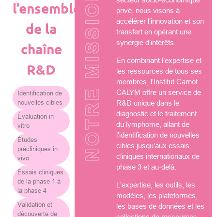
NOTRE MISSION
l’ensemble
privé, nous visons à
accélérer l’innovation et son
de la
transfert en opérant une
synergie d’intérêts.
chaîne
En combinant l’expertise et
R&D
les ressources de tous ses
membres, l’Institut Carnot
CALYM offre un service de
Identification de
nouvelles cibles
R&D unique dans le
diagnostic et le traitement
Évaluation in
du lymphome, allant de
vitro
l’identification de nouvelles
Études
cibles jusqu’aux essais
précliniques in
cliniques internationaux de
vivo
phase 3 et au-delà.
Essais cliniques
de la phase 1 à
L’expertise, les outils, les
la phase 4
modèles, les plateformes,
Validation et
les bases de données et les
découverte de
collections de ressources