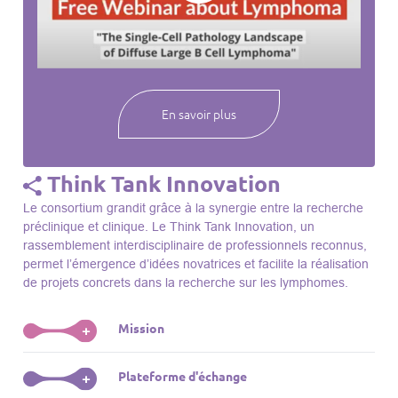
webinaires à venir, des séances précédentes et joignez-vous
à une communauté mondiale passionnée par l’avancement de
notre compréhension des lymphomes et des maladies
connexes.
En savoir plus
Think Tank Innovation
Le consortium grandit grâce à la synergie entre la recherche
préclinique et clinique. Le Think Tank Innovation, un
rassemblement interdisciplinaire de professionnels reconnus,
permet l’émergence d’idées novatrices et facilite la réalisation
de projets concrets dans la recherche sur les lymphomes.
Mission
+
Le Think Tank initie des projets, façonne des initiatives de
Plateforme d'échange
+
R&D, identifie des porteurs et promeut l’unité parmi les