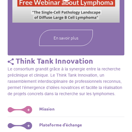
webinaires à venir, des séances précédentes et joignez-vous
à une communauté mondiale passionnée par l’avancement de
notre compréhension des lymphomes et des maladies
connexes.
En savoir plus
Think Tank Innovation
Le consortium grandit grâce à la synergie entre la recherche
préclinique et clinique. Le Think Tank Innovation, un
rassemblement interdisciplinaire de professionnels reconnus,
permet l’émergence d’idées novatrices et facilite la réalisation
de projets concrets dans la recherche sur les lymphomes.
Mission
+
Le Think Tank initie des projets, façonne des initiatives de
Plateforme d'échange
+
R&D, identifie des porteurs et promeut l’unité parmi les