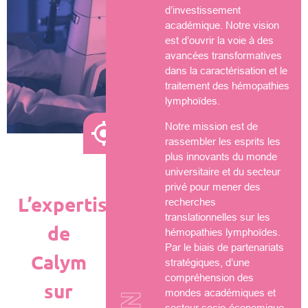
d’investissement
académique. Notre vision
est d’ouvrir la voie à des
avancées transformatives
dans la caractérisation et le
traitement des hémopathies
lymphoïdes.
Notre mission est de
rassembler les esprits les
plus innovants du monde
universitaire et du secteur
privé pour mener des
L’expertise
recherches
translationnelles sur les
de
hémopathies lymphoïdes.
Par le biais de partenariats
Calym
stratégiques, d’une
compréhension des
sur
mondes académiques et
secteur socio-économique