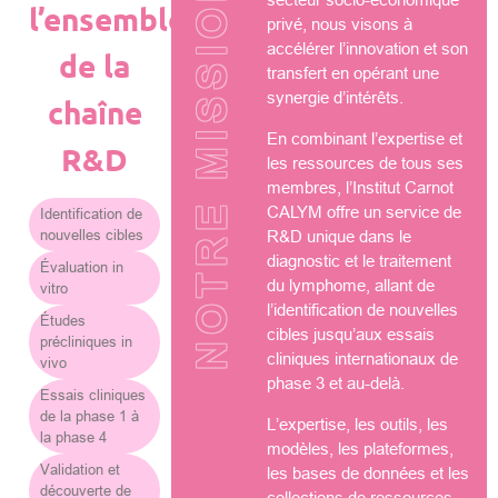
NOTRE MISSION
l’ensemble
privé, nous visons à
accélérer l’innovation et son
de la
transfert en opérant une
synergie d’intérêts.
chaîne
En combinant l’expertise et
R&D
les ressources de tous ses
membres, l’Institut Carnot
CALYM offre un service de
Identification de
nouvelles cibles
R&D unique dans le
diagnostic et le traitement
Évaluation in
du lymphome, allant de
vitro
l’identification de nouvelles
Études
cibles jusqu’aux essais
précliniques in
cliniques internationaux de
vivo
phase 3 et au-delà.
Essais cliniques
de la phase 1 à
L’expertise, les outils, les
la phase 4
modèles, les plateformes,
Validation et
les bases de données et les
découverte de
collections de ressources