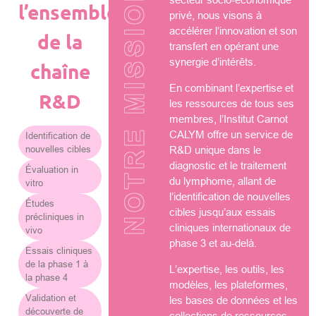
NOTRE MISSION
l’ensemble
privé, nous visons à
accélérer l’innovation et son
de la
transfert en opérant une
synergie d’intérêts.
chaîne
En combinant l’expertise et
R&D
les ressources de tous ses
membres, l’Institut Carnot
CALYM offre un service de
Identification de
nouvelles cibles
R&D unique dans le
diagnostic et le traitement
Évaluation in
du lymphome, allant de
vitro
l’identification de nouvelles
Études
cibles jusqu’aux essais
précliniques in
cliniques internationaux de
vivo
phase 3 et au-delà.
Essais cliniques
de la phase 1 à
L’expertise, les outils, les
la phase 4
modèles, les plateformes,
Validation et
les bases de données et les
découverte de
collections de ressources