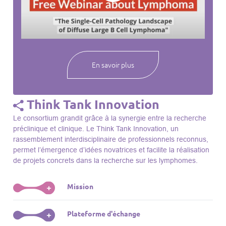
webinaires à venir, des séances précédentes et joignez-vous
à une communauté mondiale passionnée par l’avancement de
notre compréhension des lymphomes et des maladies
connexes.
En savoir plus
Think Tank Innovation
Le consortium grandit grâce à la synergie entre la recherche
préclinique et clinique. Le Think Tank Innovation, un
rassemblement interdisciplinaire de professionnels reconnus,
permet l’émergence d’idées novatrices et facilite la réalisation
de projets concrets dans la recherche sur les lymphomes.
Mission
+
Le Think Tank initie des projets, façonne des initiatives de
Plateforme d'échange
+
R&D, identifie des porteurs et promeut l’unité parmi les