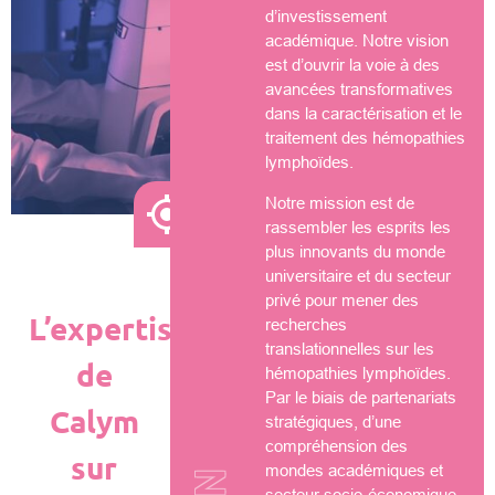
d’investissement
académique. Notre vision
est d’ouvrir la voie à des
avancées transformatives
dans la caractérisation et le
traitement des hémopathies
lymphoïdes.
Notre mission est de
rassembler les esprits les
plus innovants du monde
universitaire et du secteur
privé pour mener des
L’expertise
recherches
translationnelles sur les
de
hémopathies lymphoïdes.
Par le biais de partenariats
Calym
stratégiques, d’une
compréhension des
sur
mondes académiques et
secteur socio-économique