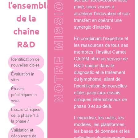
NOTRE MISSION
l’ensemble
privé, nous visons à
accélérer l’innovation et son
de la
transfert en opérant une
synergie d’intérêts.
chaîne
En combinant l’expertise et
R&D
les ressources de tous ses
membres, l’Institut Carnot
CALYM offre un service de
Identification de
nouvelles cibles
R&D unique dans le
diagnostic et le traitement
Évaluation in
du lymphome, allant de
vitro
l’identification de nouvelles
Études
cibles jusqu’aux essais
précliniques in
cliniques internationaux de
vivo
phase 3 et au-delà.
Essais cliniques
de la phase 1 à
L’expertise, les outils, les
la phase 4
modèles, les plateformes,
Validation et
les bases de données et les
découverte de
collections de ressources