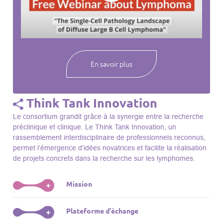
webinaires à venir, des séances précédentes et joignez-vous
à une communauté mondiale passionnée par l’avancement de
notre compréhension des lymphomes et des maladies
connexes.
En savoir plus
Think Tank Innovation
Le consortium grandit grâce à la synergie entre la recherche
préclinique et clinique. Le Think Tank Innovation, un
rassemblement interdisciplinaire de professionnels reconnus,
permet l’émergence d’idées novatrices et facilite la réalisation
de projets concrets dans la recherche sur les lymphomes.
Mission
+
Le Think Tank initie des projets, façonne des initiatives de
Plateforme d'échange
+
R&D, identifie des porteurs et promeut l’unité parmi les