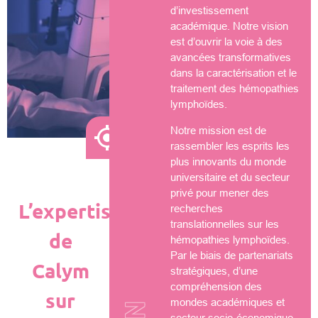
d’investissement
académique. Notre vision
est d’ouvrir la voie à des
avancées transformatives
dans la caractérisation et le
traitement des hémopathies
lymphoïdes.
Notre mission est de
rassembler les esprits les
plus innovants du monde
universitaire et du secteur
privé pour mener des
L’expertise
recherches
translationnelles sur les
de
hémopathies lymphoïdes.
Par le biais de partenariats
Calym
stratégiques, d’une
compréhension des
sur
mondes académiques et
secteur socio-économique