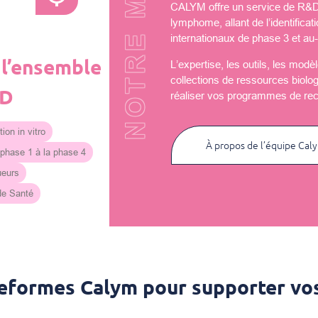
NOTRE MISSION
CALYM offre un service de R&D u
lymphome, allant de l’identificat
internationaux de phase 3 et au-
 l’ensemble
L’expertise, les outils, les mod
collections de ressources biolo
&D
réaliser vos programmes de re
ion in vitro
À propos de l’équipe Cal
 phase 1 à la phase 4
ueurs
 de Santé
teformes Calym pour supporter vos