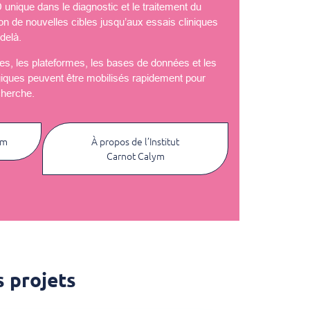
nique dans le diagnostic et le traitement du
ion de nouvelles cibles jusqu’aux essais cliniques
delà.
èles, les plateformes, les bases de données et les
giques peuvent être mobilisés rapidement pour
cherche.
ym
À propos de l’Institut
Carnot Calym
 projets