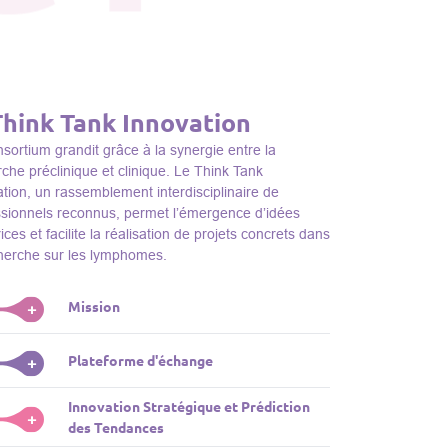
Think Tank Innovation
sortium grandit grâce à la synergie entre la
che préclinique et clinique. Le Think Tank
tion, un rassemblement interdisciplinaire de
ssionnels reconnus, permet l’émergence d’idées
ices et facilite la réalisation de projets concrets dans
cherche sur les lymphomes.
Mission
+
nk Tank initie des projets, façonne des initiatives de
Plateforme d'échange
+
dentifie des porteurs et promeut l’unité parmi les
s du consortium, jouant ainsi un rôle essentiel
Innovation Stratégique et Prédiction
ink Tank sert de plateforme dynamique pour
+
la promotion de la recherche sur les lymphomes.
des Tendances
nter des plateformes technologiques et des