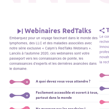
Webinaires RedTalks
Le con
Embarquez pour un voyage fascinant dans le monde des
recher
lymphomes, des LLC et des maladies associées avec
Innova
notre série exclusive « Calym’s RedTalks Webinars ».
profe
Lancés à l’automne 2020, ces webinaires sont votre
novatr
passeport vers les connaissances de pointe, les
la re
connaissances d’experts et les dernières avancées dans
le domaine.
A quoi devez vous vous attendre ?
+
Le Thi
Facilement accessible et ouvert à tous,
R&D, i
Plongez-vous dans un monde de l’éducation que nous
+
partout dans le monde
membre
apportons des experts de renom comme L. Pasqualucci,
Le Th
dans 
M. Sadelain, W. Beguelin, A. Younes, et plus, directement
prése
La connaissance ne connaît pas de frontières! Nos
Ne manquez pas les prochains !