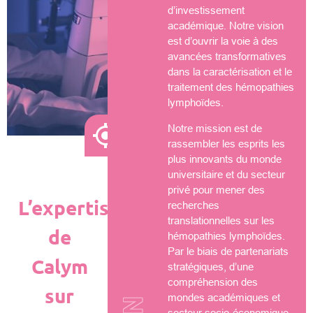
d’investissement
académique. Notre vision
est d’ouvrir la voie à des
avancées transformatives
dans la caractérisation et le
traitement des hémopathies
lymphoïdes.
Notre mission est de
rassembler les esprits les
plus innovants du monde
universitaire et du secteur
privé pour mener des
L’expertise
recherches
translationnelles sur les
de
hémopathies lymphoïdes.
Par le biais de partenariats
Calym
stratégiques, d’une
compréhension des
sur
mondes académiques et
secteur socio-économique