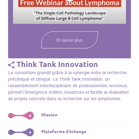
webinaires à venir, des séances précédentes et joignez-vous
à une communauté mondiale passionnée par l’avancement de
notre compréhension des lymphomes et des maladies
connexes.
En savoir plus
Think Tank Innovation
Le consortium grandit grâce à la synergie entre la recherche
préclinique et clinique. Le Think Tank Innovation, un
rassemblement interdisciplinaire de professionnels reconnus,
permet l’émergence d’idées novatrices et facilite la réalisation
de projets concrets dans la recherche sur les lymphomes.
Mission
+
Le Think Tank initie des projets, façonne des initiatives de
Plateforme d'échange
+
R&D, identifie des porteurs et promeut l’unité parmi les