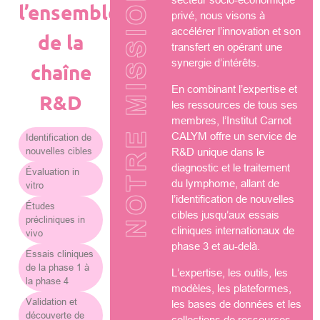
NOTRE MISSION
l’ensemble
privé, nous visons à
accélérer l’innovation et son
de la
transfert en opérant une
synergie d’intérêts.
chaîne
En combinant l’expertise et
R&D
les ressources de tous ses
membres, l’Institut Carnot
CALYM offre un service de
Identification de
nouvelles cibles
R&D unique dans le
diagnostic et le traitement
Évaluation in
du lymphome, allant de
vitro
l’identification de nouvelles
Études
cibles jusqu’aux essais
précliniques in
cliniques internationaux de
vivo
phase 3 et au-delà.
Essais cliniques
de la phase 1 à
L’expertise, les outils, les
la phase 4
modèles, les plateformes,
Validation et
les bases de données et les
découverte de
collections de ressources