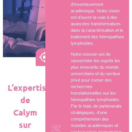
d’investissement
académique. Notre vision
est d’ouvrir la voie à des
avancées transformatives
dans la caractérisation et le
traitement des hémopathies
lymphoïdes.
Notre mission est de
rassembler les esprits les
plus innovants du monde
universitaire et du secteur
privé pour mener des
L’expertise
recherches
translationnelles sur les
de
hémopathies lymphoïdes.
Par le biais de partenariats
Calym
stratégiques, d’une
compréhension des
sur
mondes académiques et
secteur socio-économique