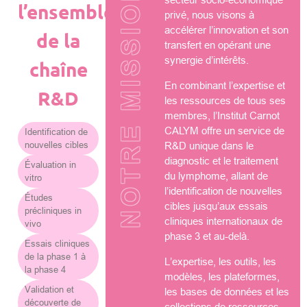
NOTRE MISSION
l’ensemble
privé, nous visons à
accélérer l’innovation et son
de la
transfert en opérant une
synergie d’intérêts.
chaîne
En combinant l’expertise et
R&D
les ressources de tous ses
membres, l’Institut Carnot
CALYM offre un service de
Identification de
nouvelles cibles
R&D unique dans le
diagnostic et le traitement
Évaluation in
du lymphome, allant de
vitro
l’identification de nouvelles
Études
cibles jusqu’aux essais
précliniques in
cliniques internationaux de
vivo
phase 3 et au-delà.
Essais cliniques
de la phase 1 à
L’expertise, les outils, les
la phase 4
modèles, les plateformes,
Validation et
les bases de données et les
découverte de
collections de ressources