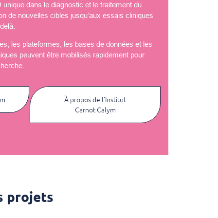
nique dans le diagnostic et le traitement du
ion de nouvelles cibles jusqu’aux essais cliniques
delà.
èles, les plateformes, les bases de données et les
giques peuvent être mobilisés rapidement pour
cherche.
ym
À propos de l’Institut
Carnot Calym
 projets