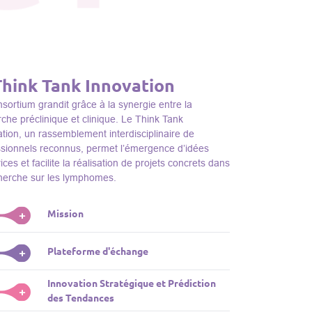
Think Tank Innovation
sortium grandit grâce à la synergie entre la
che préclinique et clinique. Le Think Tank
tion, un rassemblement interdisciplinaire de
ssionnels reconnus, permet l’émergence d’idées
ices et facilite la réalisation de projets concrets dans
cherche sur les lymphomes.
Mission
+
nk Tank initie des projets, façonne des initiatives de
Plateforme d'échange
+
dentifie des porteurs et promeut l’unité parmi les
s du consortium, jouant ainsi un rôle essentiel
Innovation Stratégique et Prédiction
ink Tank sert de plateforme dynamique pour
+
la promotion de la recherche sur les lymphomes.
des Tendances
nter des plateformes technologiques et des