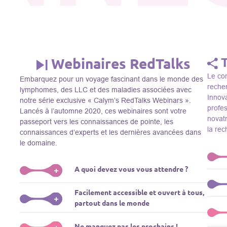
Webinaires RedTalks
Le con
Embarquez pour un voyage fascinant dans le monde des
recher
lymphomes, des LLC et des maladies associées avec
Innova
notre série exclusive « Calym’s RedTalks Webinars ».
profe
Lancés à l’automne 2020, ces webinaires sont votre
novatr
passeport vers les connaissances de pointe, les
la re
connaissances d’experts et les dernières avancées dans
le domaine.
A quoi devez vous vous attendre ?
+
Le Thi
Facilement accessible et ouvert à tous,
R&D, i
Plongez-vous dans un monde de l’éducation que nous
+
partout dans le monde
membre
apportons des experts de renom comme L. Pasqualucci,
Le Th
dans 
M. Sadelain, W. Beguelin, A. Younes, et plus, directement
prése
La connaissance ne connaît pas de frontières! Nos
Ne manquez pas les prochains !