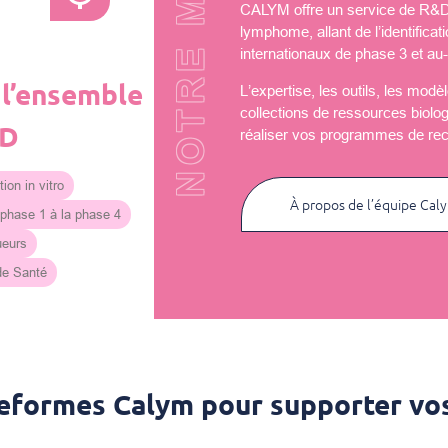
NOTRE MISSION
CALYM offre un service de R&D u
lymphome, allant de l’identificat
internationaux de phase 3 et au-
 l’ensemble
L’expertise, les outils, les mod
collections de ressources biolo
&D
réaliser vos programmes de re
ion in vitro
À propos de l’équipe Cal
 phase 1 à la phase 4
ueurs
 de Santé
teformes Calym pour supporter vos