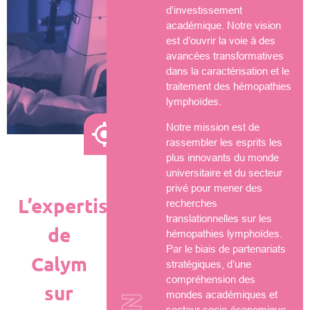
d’investissement
académique. Notre vision
est d’ouvrir la voie à des
avancées transformatives
dans la caractérisation et le
traitement des hémopathies
lymphoïdes.
Notre mission est de
rassembler les esprits les
plus innovants du monde
universitaire et du secteur
privé pour mener des
L’expertise
recherches
translationnelles sur les
de
hémopathies lymphoïdes.
Par le biais de partenariats
Calym
stratégiques, d’une
compréhension des
sur
mondes académiques et
secteur socio-économique