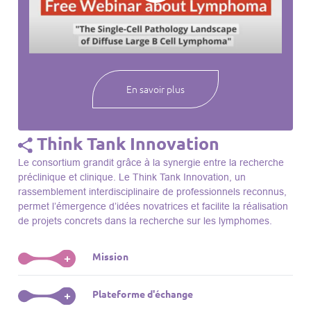
webinaires à venir, des séances précédentes et joignez-vous
à une communauté mondiale passionnée par l’avancement de
notre compréhension des lymphomes et des maladies
connexes.
En savoir plus
Think Tank Innovation
Le consortium grandit grâce à la synergie entre la recherche
préclinique et clinique. Le Think Tank Innovation, un
rassemblement interdisciplinaire de professionnels reconnus,
permet l’émergence d’idées novatrices et facilite la réalisation
de projets concrets dans la recherche sur les lymphomes.
Mission
+
Le Think Tank initie des projets, façonne des initiatives de
Plateforme d'échange
+
R&D, identifie des porteurs et promeut l’unité parmi les