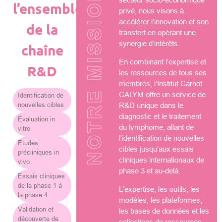
NOTRE MISSION
l’ensemble
privé, nous visons à
accélérer l’innovation et son
de la
transfert en opérant une
synergie d’intérêts.
chaîne
En combinant l’expertise et
R&D
les ressources de tous ses
membres, l’Institut Carnot
CALYM offre un service de
Identification de
nouvelles cibles
R&D unique dans le
diagnostic et le traitement
Évaluation in
du lymphome, allant de
vitro
l’identification de nouvelles
Études
cibles jusqu’aux essais
précliniques in
cliniques internationaux de
vivo
phase 3 et au-delà.
Essais cliniques
de la phase 1 à
L’expertise, les outils, les
la phase 4
modèles, les plateformes,
Validation et
les bases de données et les
découverte de
collections de ressources