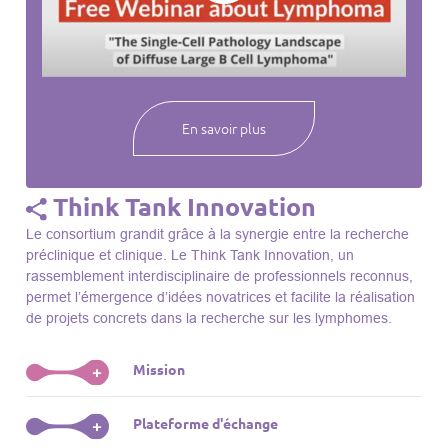
webinaires à venir, des séances précédentes et joignez-vous
à une communauté mondiale passionnée par l’avancement de
notre compréhension des lymphomes et des maladies
connexes.
En savoir plus
Think Tank Innovation
Le consortium grandit grâce à la synergie entre la recherche
préclinique et clinique. Le Think Tank Innovation, un
rassemblement interdisciplinaire de professionnels reconnus,
permet l’émergence d’idées novatrices et facilite la réalisation
de projets concrets dans la recherche sur les lymphomes.
Mission
+
Le Think Tank initie des projets, façonne des initiatives de
Plateforme d'échange
+
R&D, identifie des porteurs et promeut l’unité parmi les