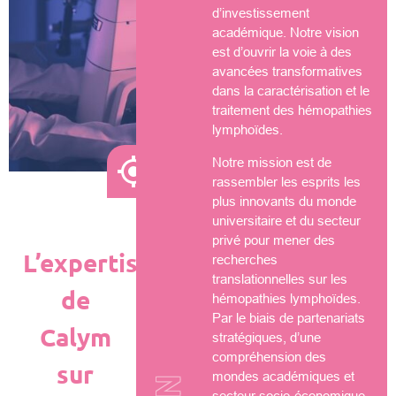
d’investissement
académique. Notre vision
est d’ouvrir la voie à des
avancées transformatives
dans la caractérisation et le
traitement des hémopathies
lymphoïdes.
Notre mission est de
rassembler les esprits les
plus innovants du monde
universitaire et du secteur
privé pour mener des
L’expertise
recherches
translationnelles sur les
de
hémopathies lymphoïdes.
Par le biais de partenariats
Calym
stratégiques, d’une
compréhension des
sur
mondes académiques et
secteur socio-économique