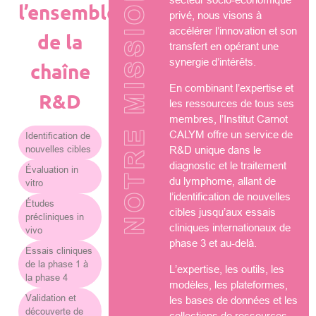
NOTRE MISSION
l’ensemble
privé, nous visons à
accélérer l’innovation et son
de la
transfert en opérant une
synergie d’intérêts.
chaîne
En combinant l’expertise et
R&D
les ressources de tous ses
membres, l’Institut Carnot
CALYM offre un service de
Identification de
nouvelles cibles
R&D unique dans le
diagnostic et le traitement
Évaluation in
du lymphome, allant de
vitro
l’identification de nouvelles
Études
cibles jusqu’aux essais
précliniques in
cliniques internationaux de
vivo
phase 3 et au-delà.
Essais cliniques
de la phase 1 à
L’expertise, les outils, les
la phase 4
modèles, les plateformes,
Validation et
les bases de données et les
découverte de
collections de ressources