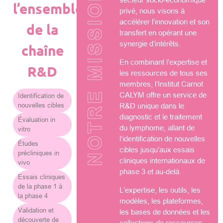
NOTRE MISSION
l’ensemble
privé, nous visons à
accélérer l’innovation et son
de la
transfert en opérant une
synergie d’intérêts.
chaîne
En combinant l’expertise et
R&D
les ressources de tous ses
membres, l’Institut Carnot
CALYM offre un service de
Identification de
nouvelles cibles
R&D unique dans le
diagnostic et le traitement
Évaluation in
du lymphome, allant de
vitro
l’identification de nouvelles
Études
cibles jusqu’aux essais
précliniques in
cliniques internationaux de
vivo
phase 3 et au-delà.
Essais cliniques
de la phase 1 à
L’expertise, les outils, les
la phase 4
modèles, les plateformes,
Validation et
les bases de données et les
découverte de
collections de ressources