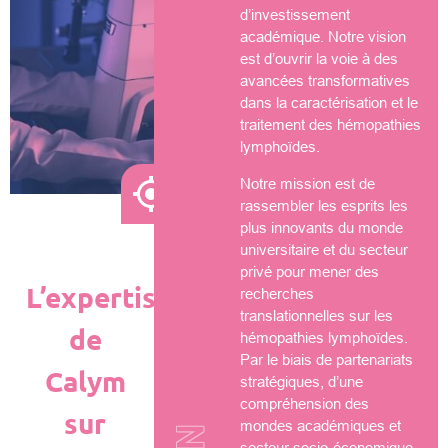
d’investissement
académique. Notre vision
est d’ouvrir la voie à des
avancées transformatives
dans la caractérisation et le
traitement des hémopathies
lymphoïdes.
Notre mission est de
rassembler les esprits les
plus innovants du monde
universitaire et du secteur
privé pour mener des
L’expertise
recherches
translationnelles sur les
de
hémopathies lymphoïdes.
Par le biais de partenariats
Calym
stratégiques, d’une
compréhension des
sur
mondes académiques et
secteur socio-économique