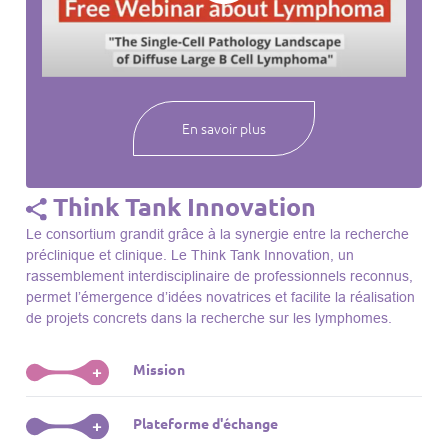
webinaires à venir, des séances précédentes et joignez-vous
à une communauté mondiale passionnée par l’avancement de
notre compréhension des lymphomes et des maladies
connexes.
En savoir plus
Think Tank Innovation
Le consortium grandit grâce à la synergie entre la recherche
préclinique et clinique. Le Think Tank Innovation, un
rassemblement interdisciplinaire de professionnels reconnus,
permet l’émergence d’idées novatrices et facilite la réalisation
de projets concrets dans la recherche sur les lymphomes.
Mission
+
Le Think Tank initie des projets, façonne des initiatives de
Plateforme d'échange
+
R&D, identifie des porteurs et promeut l’unité parmi les